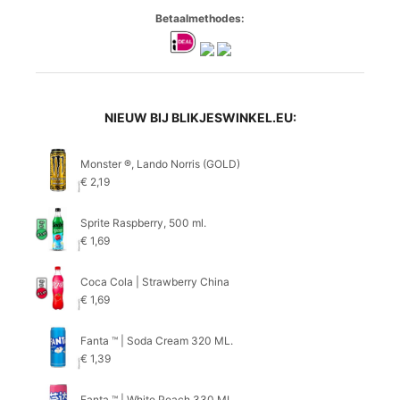
Betaalmethodes:
NIEUW BIJ BLIKJESWINKEL.EU:
Monster ®, Lando Norris (GOLD)
€
2,19
Sprite Raspberry, 500 ml.
€
1,69
Coca Cola | Strawberry China
€
1,69
Fanta ™ | Soda Cream 320 ML.
€
1,39
Fanta ™ | White Peach 330 ML.