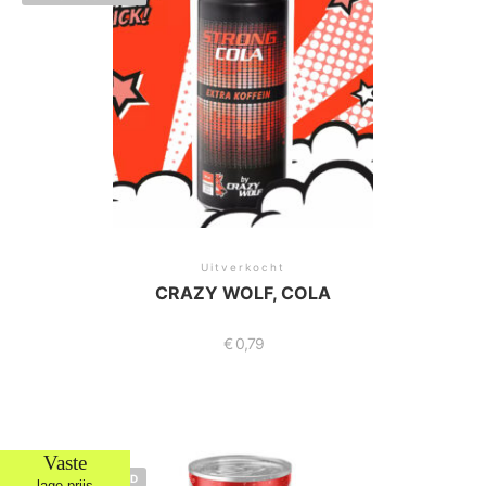
Uitverkocht
CRAZY WOLF, COLA
€
0,79
Vaste
NIET OP VOORRAAD
lage prijs