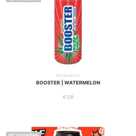
Uitverkocht
BOOSTER | WATERMELON
€
1,29
NIET OP VOORRAAD