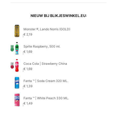
NIEUW BIJ BLIKJESWINKEL.EU:
Monster ®, Lando Norris (GOLD)
€
2,19
Sprite Raspberry, 500 ml.
€
1,69
Coca Cola | Strawberry China
€
1,69
Fanta ™ | Soda Cream 320 ML.
€
1,39
Fanta ™ | White Peach 330 ML.
€
1,49