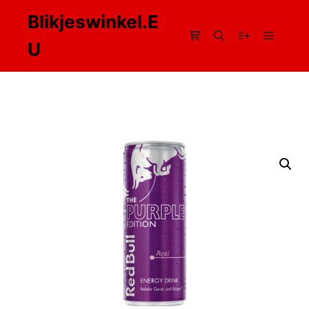
Blikjeswinkel.E
U
Hoofdm
Winkel zijbalk
Zoeken
Meer info