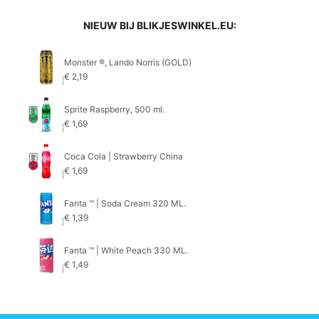
NIEUW BIJ BLIKJESWINKEL.EU:
Monster ®, Lando Norris (GOLD)
€
2,19
Sprite Raspberry, 500 ml.
€
1,69
Coca Cola | Strawberry China
€
1,69
Fanta ™ | Soda Cream 320 ML.
€
1,39
Fanta ™ | White Peach 330 ML.
€
1,49