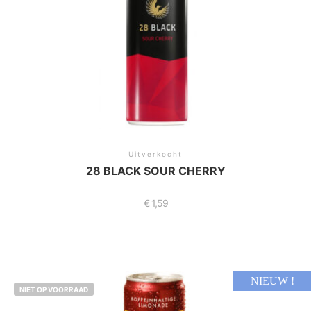
Uitverkocht
28 BLACK SOUR CHERRY
€
1,59
NIEUW !
NIET OP VOORRAAD