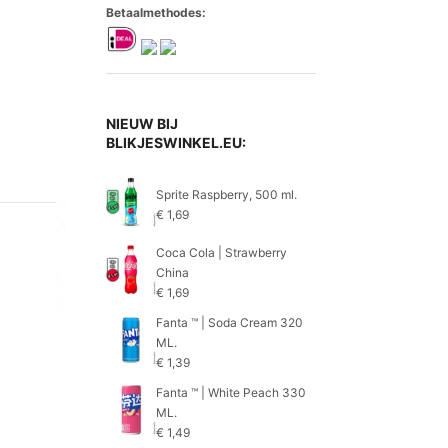
Betaalmethodes:
NIEUW BIJ
BLIKJESWINKEL.EU:
Sprite Raspberry, 500 ml.
€
1,69
Coca Cola | Strawberry
China
€
1,69
Fanta ™ | Soda Cream 320
ML.
€
1,39
Fanta ™ | White Peach 330
ML.
€
1,49