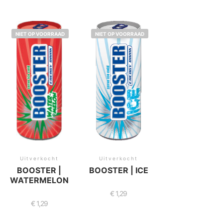
NIET OP VOORRAAD
NIET OP VOORRAAD
Uitverkocht
Uitverkocht
BOOSTER |
BOOSTER | ICE
WATERMELON
€
1,29
€
1,29