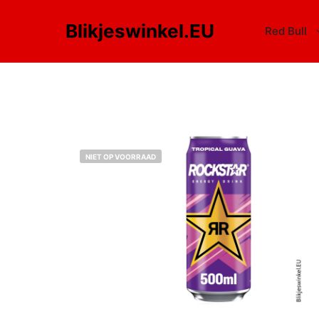
Blikjeswinkel.EU
Red Bull
NIET OP VOORRAAD