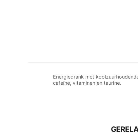
Energiedrank met koolzuurhoudende 
cafeïne, vitaminen en taurine.
GEREL