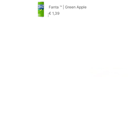
Fanta ™ | Green Apple
€
1,39