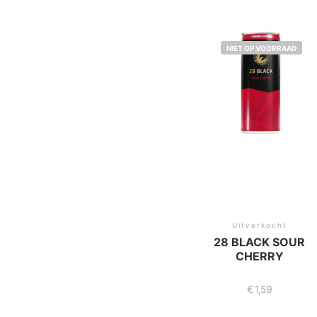
NIET OP VOORRAAD
Uitverkocht
28 BLACK SOUR
CHERRY
€
1,59