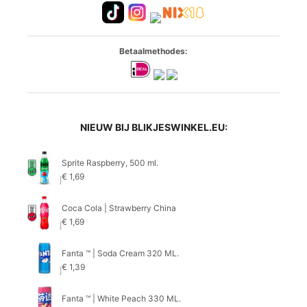
Betaalmethodes:
NIEUW BIJ BLIKJESWINKEL.EU:
Sprite Raspberry, 500 ml.
€
1,69
Coca Cola | Strawberry China
€
1,69
Fanta ™ | Soda Cream 320 ML.
€
1,39
Fanta ™ | White Peach 330 ML.