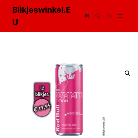
Blikjeswinkel.E
U
Hoofdm
Winkel zijbalk
Zoeken
Meer info