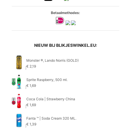
Betaalmethodes:
NIEUW BIJ BLIKJESWINKEL.EU:
Monster ®, Lando Norris (GOLD)
€
2,19
Sprite Raspberry, 500 ml.
€
1,69
Coca Cola | Strawberry China
€
1,69
Fanta ™ | Soda Cream 320 ML.
€
1,39