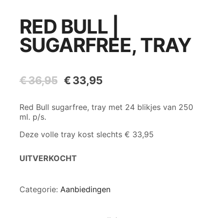
RED BULL |
SUGARFREE, TRAY
€
36,95
Oorspronkelijke
€
33,95
Huidige
prijs
prijs
was:
is:
Red Bull sugarfree, tray met 24 blikjes van 250
€ 36,95.
€ 33,95.
ml. p/s.
Deze volle tray kost slechts € 33,95
UITVERKOCHT
Categorie:
Aanbiedingen