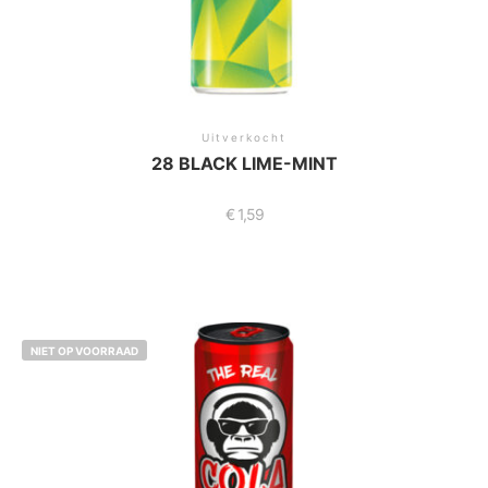
Uitverkocht
28 BLACK LIME-MINT
€
1,59
NIET OP VOORRAAD