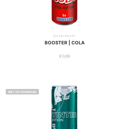
Uitverkocht
BOOSTER | COLA
€
0,89
NIET OP VOORRAAD