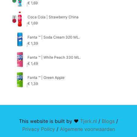
€
1,69
Coca Cola | Strawberry China
€
1,69
Fanta ™ | Soda Cream 320 ML.
€
1,39
Fanta ™ | White Peach 330 ML.
€
1,49
Fanta ™ | Green Apple
€
1,39
This website is built by ♥
Tjerk.nl
/
Blogs
/
Privacy Policy
/
Algemene voorwaarden