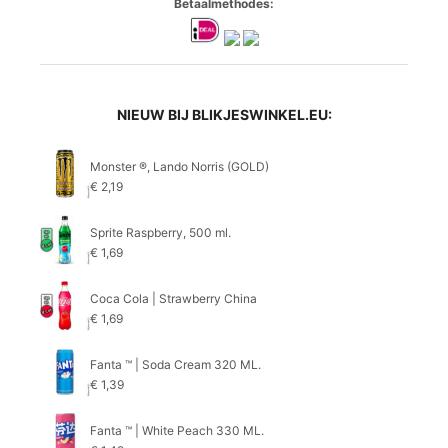
Betaalmethodes:
NIEUW BIJ BLIKJESWINKEL.EU:
Monster ®, Lando Norris (GOLD)
€
2,19
Sprite Raspberry, 500 ml.
€
1,69
Coca Cola | Strawberry China
€
1,69
Fanta ™ | Soda Cream 320 ML.
€
1,39
Fanta ™ | White Peach 330 ML.