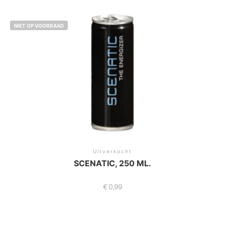
NIET OP VOORRAAD
Uitverkocht
SCENATIC, 250 ML.
€
0,99