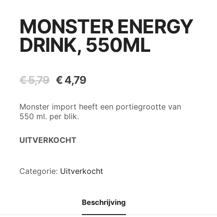
MONSTER ENERGY
DRINK, 550ML
€
5,79
Oorspronkelijke
€
4,79
Huidige
prijs
prijs
was:
is:
Monster import heeft een portiegrootte van
€ 5,79.
€ 4,79.
550 ml. per blik.
UITVERKOCHT
Categorie:
Uitverkocht
Beschrijving