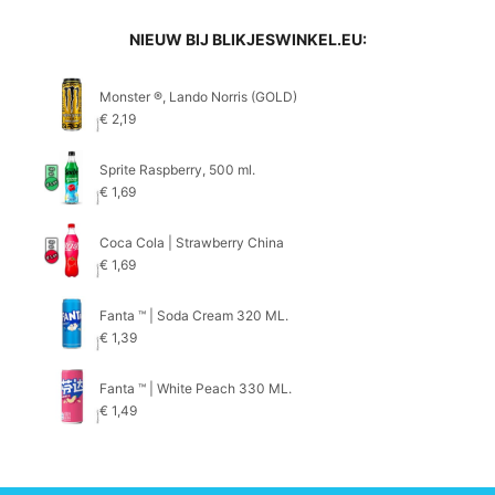
NIEUW BIJ BLIKJESWINKEL.EU:
Monster ®, Lando Norris (GOLD)
€
2,19
Sprite Raspberry, 500 ml.
€
1,69
Coca Cola | Strawberry China
€
1,69
Fanta ™ | Soda Cream 320 ML.
€
1,39
Fanta ™ | White Peach 330 ML.
€
1,49