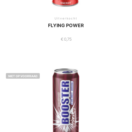
Uitverkocht
FLYING POWER
€
0,75
NIET OP VOORRAAD