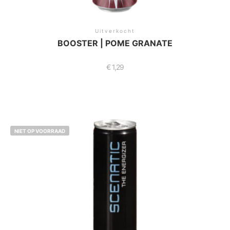
Uitverkocht
BOOSTER | POME GRANATE
€
1,29
NIET OP VOORRAAD