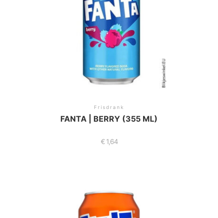
Frisdrank
FANTA | BERRY (355 ML)
€
1,64