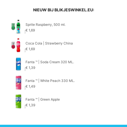
NIEUW BIJ BLIKJESWINKEL.EU:
Sprite Raspberry, 500 ml.
€
1,69
Coca Cola | Strawberry China
€
1,69
Fanta ™ | Soda Cream 320 ML.
€
1,39
Fanta ™ | White Peach 330 ML.
€
1,49
Fanta ™ | Green Apple
€
1,39