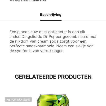
Cream
Soda
aantal
Beschrijving
Een gloednieuw duet dat zoeter is dan elk
ander. De geliefde Dr Pepper gecombineerd met
de rijkdom van cream soda zorgt voor een
perfecte smaakharmonie. Neem een ​​slokje van
de symfonie van verrukkingen.
GERELATEERDE PRODUCTEN
NIET OP VOORRAAD