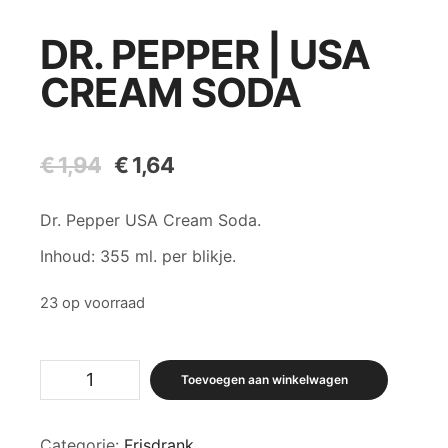
DR. PEPPER | USA
CREAM SODA
€
1,94
Oorspronkelijke
€
1,64
Huidige
prijs
prijs
was:
is:
Dr. Pepper USA Cream Soda.
€ 1,94.
€ 1,64.
Inhoud: 355 ml. per blikje.
23 op voorraad
Dr.
Toevoegen aan winkelwagen
Pepper
|
USA
Categorie:
Frisdrank