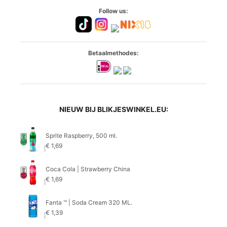
Follow us:
Betaalmethodes:
NIEUW BIJ BLIKJESWINKEL.EU:
Sprite Raspberry, 500 ml.
€
1,69
Coca Cola | Strawberry China
€
1,69
Fanta ™ | Soda Cream 320 ML.
€
1,39