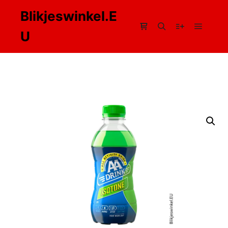
Blikjeswinkel.E
U
Hoofdm
Winkel zijbalk
Zoeken
Meer info