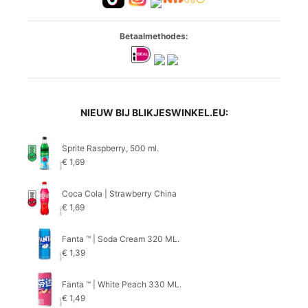
Betaalmethodes:
NIEUW BIJ BLIKJESWINKEL.EU:
Sprite Raspberry, 500 ml.
€
1,69
Coca Cola | Strawberry China
€
1,69
Fanta ™ | Soda Cream 320 ML.
€
1,39
Fanta ™ | White Peach 330 ML.
€
1,49