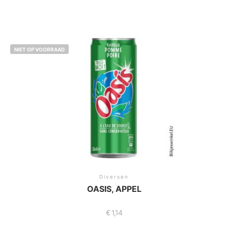
NIET OP VOORRAAD
Diversen
OASIS, APPEL
€
1,14