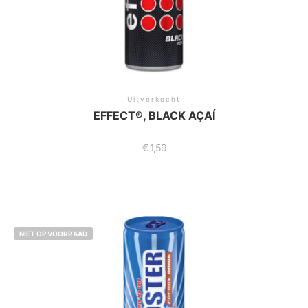
Uitverkocht
EFFECT®, BLACK AÇAÍ
€
1,59
NIET OP VOORRAAD