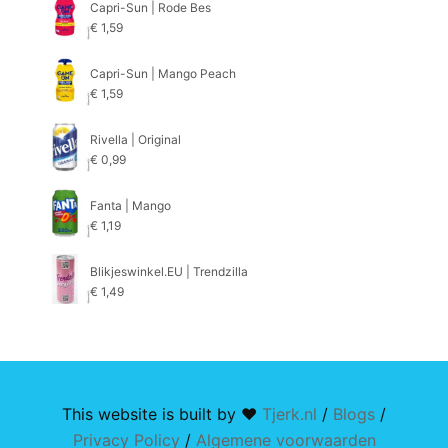
Capri-Sun | Rode Bes
€
1,59
Capri-Sun | Mango Peach
€
1,59
Rivella | Original
€
0,99
Fanta | Mango
€
1,19
Blikjeswinkel.EU | Trendzilla
€
1,49
This website is built by ♥
Tjerk.nl
/
Blogs
/
Privacy Policy
/
Algemene voorwaarden