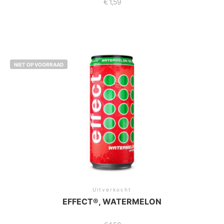
€
1,59
NIET OP VOORRAAD
Uitverkocht
EFFECT®, WATERMELON