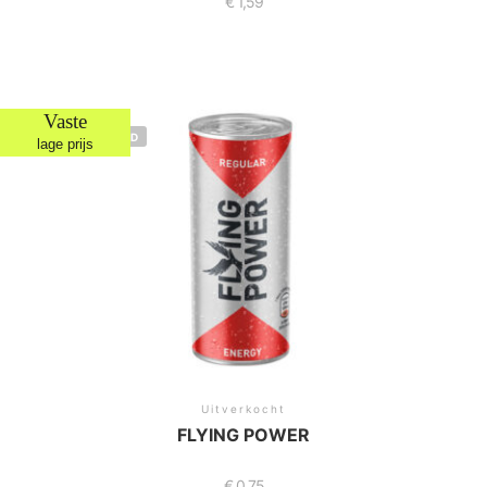
€
1,59
Vaste
NIET OP VOORRAAD
lage prijs
Uitverkocht
FLYING POWER
€
0,75