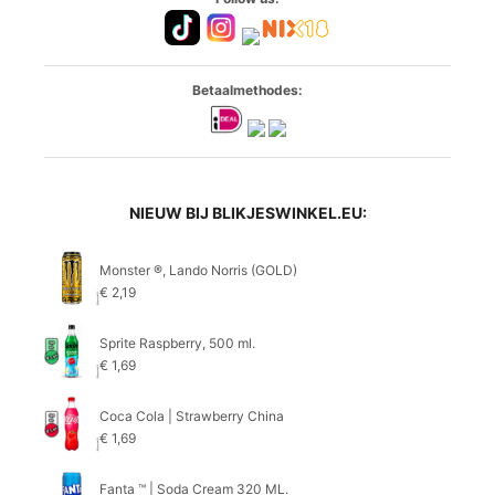
Betaalmethodes:
NIEUW BIJ BLIKJESWINKEL.EU:
Monster ®, Lando Norris (GOLD)
€
2,19
Sprite Raspberry, 500 ml.
€
1,69
Coca Cola | Strawberry China
€
1,69
Fanta ™ | Soda Cream 320 ML.