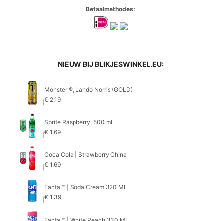
Betaalmethodes:
NIEUW BIJ BLIKJESWINKEL.EU:
Monster ®, Lando Norris (GOLD)
€
2,19
Sprite Raspberry, 500 ml.
€
1,69
Coca Cola | Strawberry China
€
1,69
Fanta ™ | Soda Cream 320 ML.
€
1,39
Fanta ™ | White Peach 330 ML.