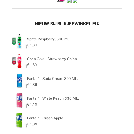
NIEUW BIJ BLIKJESWINKEL.EU:
Sprite Raspberry, 500 ml.
€
1,69
Coca Cola | Strawberry China
€
1,69
Fanta ™ | Soda Cream 320 ML.
€
1,39
Fanta ™ | White Peach 330 ML.
€
1,49
Fanta ™ | Green Apple
€
1,39