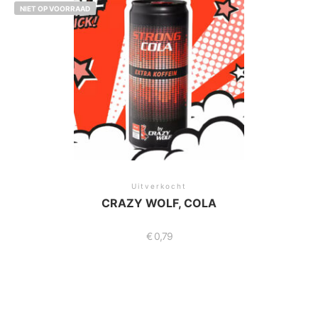
NIET OP VOORRAAD
Uitverkocht
CRAZY WOLF, COLA
€
0,79