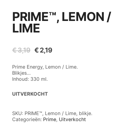
PRIME™, LEMON /
LIME
€
3,19
Oorspronkelijke
€
2,19
Huidige
prijs
prijs
was:
is:
Prime Energy, Lemon / Lime.
€ 3,19.
€ 2,19.
Blikjes…
Inhoud: 330 ml.
UITVERKOCHT
SKU:
PRIME™, Lemon / Lime, blikje.
Categorieën:
Prime
,
Uitverkocht