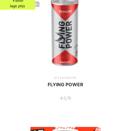
NIET OP VOORRAAD
lage prijs
Uitverkocht
FLYING POWER
€
0,75