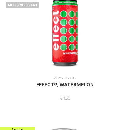
NIET OP VOORRAAD
Uitverkocht
EFFECT®, WATERMELON
€
1,59
Vaste