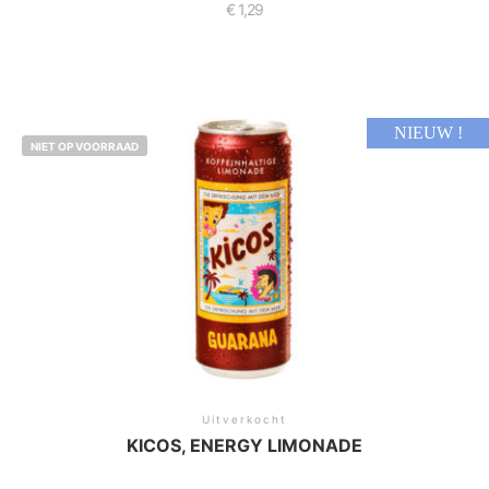
€
1,29
NIEUW !
NIET OP VOORRAAD
Uitverkocht
KICOS, ENERGY LIMONADE