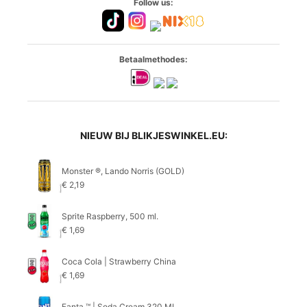
Follow us:
Betaalmethodes:
NIEUW BIJ BLIKJESWINKEL.EU:
Monster ®, Lando Norris (GOLD)
€
2,19
Sprite Raspberry, 500 ml.
€
1,69
Coca Cola | Strawberry China
€
1,69
Fanta ™ | Soda Cream 320 ML.