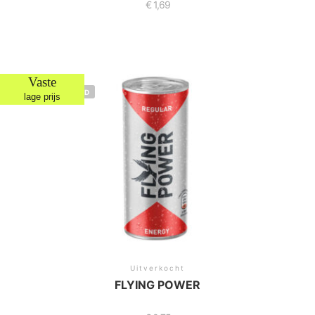
€
1,69
Vaste
NIET OP VOORRAAD
lage prijs
Uitverkocht
FLYING POWER