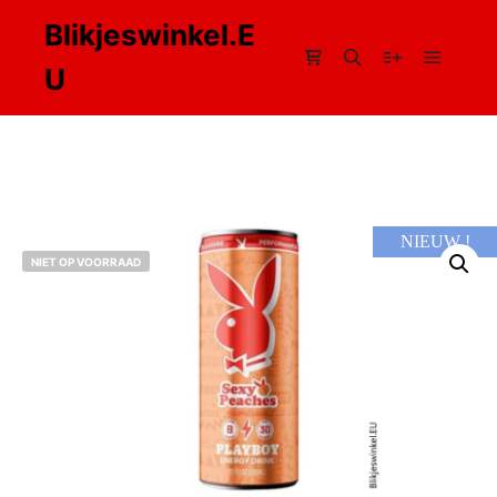
Blikjeswinkel.E
U
Hoofdm
Winkel zijbalk
Zoeken
Meer info
NIEUW !
NIET OP VOORRAAD