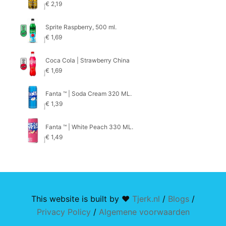
€
2,19
Sprite Raspberry, 500 ml.
€
1,69
Coca Cola | Strawberry China
€
1,69
Fanta ™ | Soda Cream 320 ML.
€
1,39
Fanta ™ | White Peach 330 ML.
€
1,49
This website is built by ♥
Tjerk.nl
/
Blogs
/
Privacy Policy
/
Algemene voorwaarden