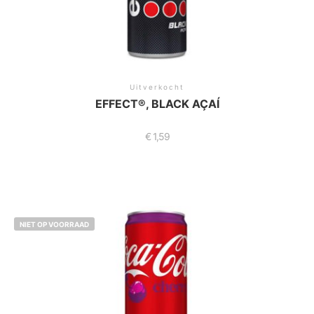
Uitverkocht
EFFECT®, BLACK AÇAÍ
€
1,59
NIET OP VOORRAAD