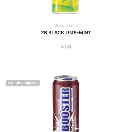
Uitverkocht
28 BLACK LIME-MINT
€
1,59
NIET OP VOORRAAD