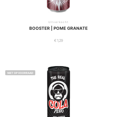
Uitverkocht
BOOSTER | POME GRANATE
€
1,29
NIET OP VOORRAAD