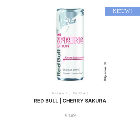
NIEUW !
Nieuw !
/
RedBull
RED BULL | CHERRY SAKURA
€
1,89