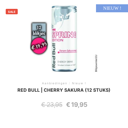
NIEUW !
SALE
Aanbiedingen
/
Nieuw !
RED BULL | CHERRY SAKURA (12 STUKS)
€
23,95
Oorspronkelijke
€
19,95
Huidige
prijs
prijs
was:
is:
€ 23,95.
€ 19,95.