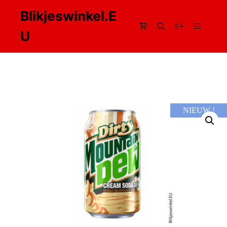
Blikjeswinkel.E
U
Hoofdm
Winkel zijbalk
Zoeken
Meer info
NIEUW !