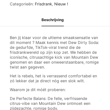
Dirty
Categorieën:
Frisdrank
,
Nieuw !
aantal
Beschrijving
Ben jij klaar voor de ultieme smaaksensatie van
dit moment ? Maak kennis met Dew Dirty Soda:
de gedurfde, TikTok-viral trend die de
frisdrankwereld op zijn kop zet. We hebben de
iconische, citrusachtige kick van Mountain Dew
genomen en daar een onweerstaanbare, romige
twist aan gegeven.
Het is rebels, het is verrassend comfortabel en
zó lekker dat je direct nóg een slok wilt.
Waarom je dit móét proberen:
De Perfecte Balans: De felle, verfrissende
citrus-vibe van Mountain Dew ontmoet een
zijdezachte, romige body.