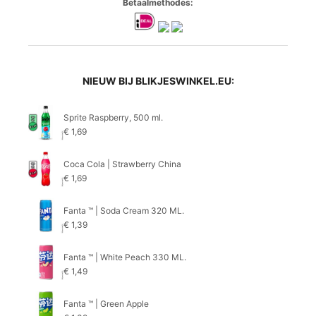
Betaalmethodes:
NIEUW BIJ BLIKJESWINKEL.EU:
Sprite Raspberry, 500 ml.
€
1,69
Coca Cola | Strawberry China
€
1,69
Fanta ™ | Soda Cream 320 ML.
€
1,39
Fanta ™ | White Peach 330 ML.
€
1,49
Fanta ™ | Green Apple