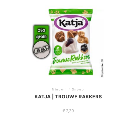
Nieuw !
/
Snoep
KATJA | TROUWE RAKKERS
€
2,39