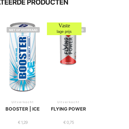
ATEERDE PRODUCTEN
Vaste
NIET OP VOORRAAD
NIET OP VOORRAAD
lage prijs
Uitverkocht
Uitverkocht
BOOSTER | ICE
FLYING POWER
€
1,29
€
0,75