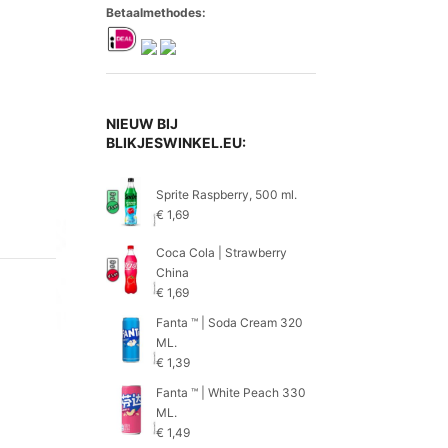
Betaalmethodes:
NIEUW BIJ
BLIKJESWINKEL.EU:
Sprite Raspberry, 500 ml.
€
1,69
Coca Cola | Strawberry
China
€
1,69
Fanta ™ | Soda Cream 320
ML.
€
1,39
Fanta ™ | White Peach 330
ML.
€
1,49