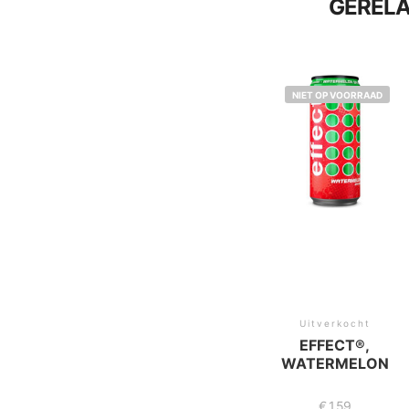
GEREL
NIET OP VOORRAAD
Uitverkocht
EFFECT®,
WATERMELON
€
1,59