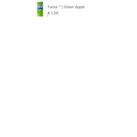
Fanta ™ | Green Apple
€
1,39