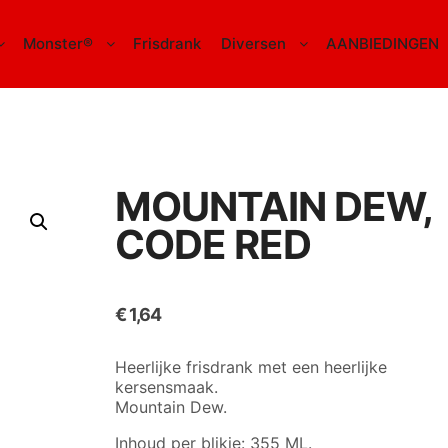
Monster®
Frisdrank
Diversen
AANBIEDINGEN
MOUNTAIN DEW,
CODE RED
€
1,64
Heerlijke frisdrank met een heerlijke
kersensmaak.
Mountain Dew.
Inhoud per blikje: 355 ML.