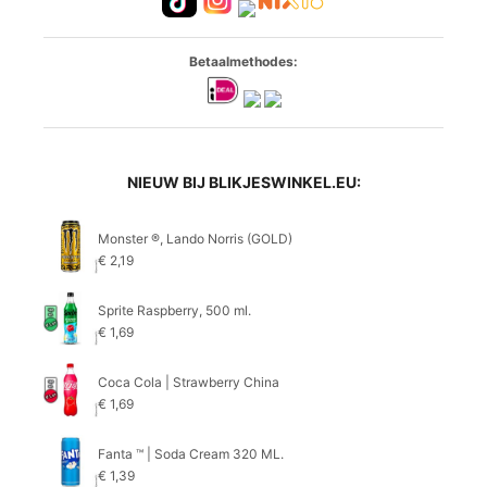
Betaalmethodes:
NIEUW BIJ BLIKJESWINKEL.EU:
Monster ®, Lando Norris (GOLD)
€
2,19
Sprite Raspberry, 500 ml.
€
1,69
Coca Cola | Strawberry China
€
1,69
Fanta ™ | Soda Cream 320 ML.
€
1,39