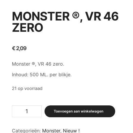
MONSTER ®, VR 46
ZERO
€
2,09
Monster ®, VR 46 zero.
Inhoud: 500 ML. per blikje.
21 op voorraad
Monster
Toevoegen aan winkelwagen
®,
VR
46
Categorieën:
Monster
,
Nieuw !
zero