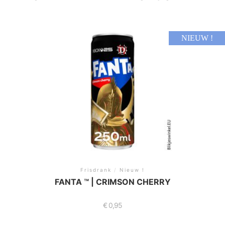
NIEUW !
Frisdrank
/
Nieuw !
FANTA ™ | CRIMSON CHERRY
€
0,95