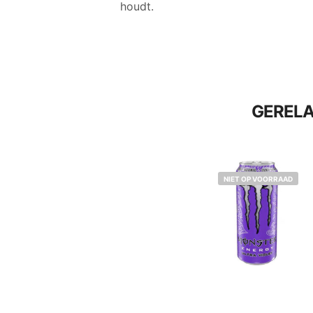
houdt.
GEREL
NIET OP VOORRAAD