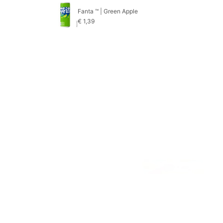
Fanta ™ | Green Apple
€
1,39