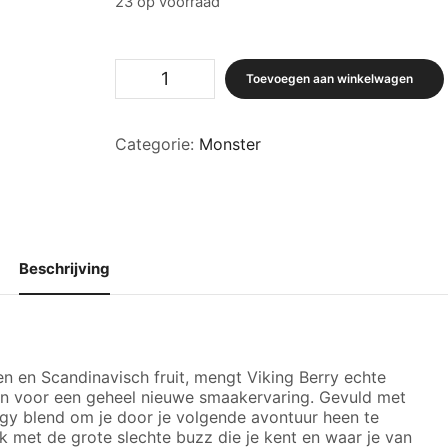
23 op voorraad
Monster
Toevoegen aan winkelwagen
®,
Viking
Berry
Categorie:
Monster
aantal
Beschrijving
n en Scandinavisch fruit, mengt Viking Berry echte
n voor een geheel nieuwe smaakervaring. Gevuld met
y blend om je door je volgende avontuur heen te
 met de grote slechte buzz die je kent en waar je van