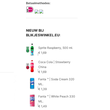
Betaalmethodes:
NIEUW BIJ
BLIKJESWINKEL.EU:
Sprite Raspberry, 500 ml.
€
1,69
Coca Cola | Strawberry
China
€
1,69
Fanta ™ | Soda Cream 320
ML.
€
1,39
Fanta ™ | White Peach 330
ML.
€
1,49