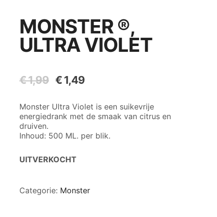
MONSTER ®,
ULTRA VIOLET
€
1,99
Oorspronkelijke
€
1,49
Huidige
prijs
prijs
was:
is:
Monster Ultra Violet is een suikevrije
€ 1,99.
€ 1,49.
energiedrank met de smaak van citrus en
druiven.
Inhoud: 500 ML. per blik.
UITVERKOCHT
Categorie:
Monster