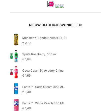
NIEUW BIJ BLIKJESWINKEL.EU:
Monster ®, Lando Norris (GOLD)
€
2,19
Sprite Raspberry, 500 ml.
€
1,69
Coca Cola | Strawberry China
€
1,69
Fanta ™ | Soda Cream 320 ML.
€
1,39
Fanta ™ | White Peach 330 ML.
€
1,49