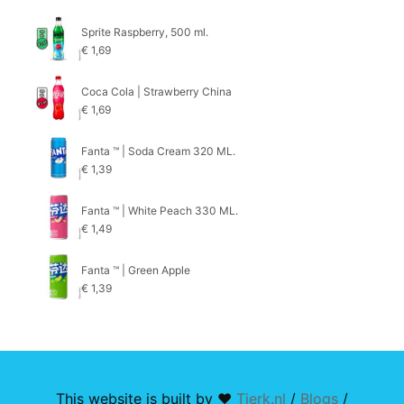
Sprite Raspberry, 500 ml.
€
1,69
Coca Cola | Strawberry China
€
1,69
Fanta ™ | Soda Cream 320 ML.
€
1,39
Fanta ™ | White Peach 330 ML.
€
1,49
Fanta ™ | Green Apple
€
1,39
This website is built by ♥
Tjerk.nl
/
Blogs
/