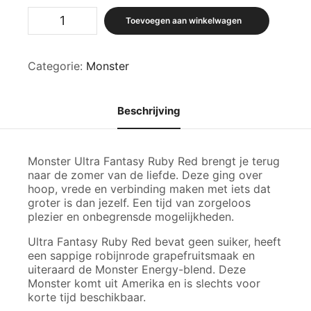
Monster
Toevoegen aan winkelwagen
®,
Ultra
Fantasy
Categorie:
Monster
Ruby
Red
aantal
Beschrijving
Monster Ultra Fantasy Ruby Red brengt je terug
naar de zomer van de liefde. Deze ging over
hoop, vrede en verbinding maken met iets dat
groter is dan jezelf. Een tijd van zorgeloos
plezier en onbegrensde mogelijkheden.
Ultra Fantasy Ruby Red bevat geen suiker, heeft
een sappige robijnrode grapefruitsmaak en
uiteraard de Monster Energy-blend. Deze
Monster komt uit Amerika en is slechts voor
korte tijd beschikbaar.