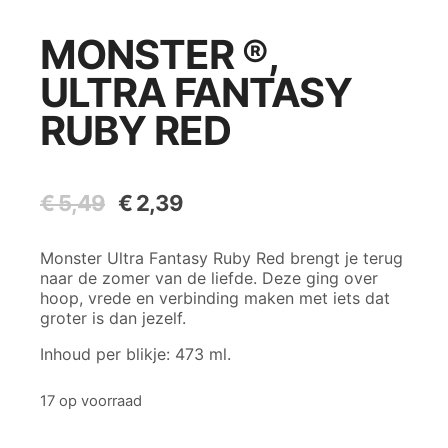
MONSTER ®,
ULTRA FANTASY
RUBY RED
€
5,49
Oorspronkelijke
€
2,39
Huidige
prijs
prijs
was:
is:
Monster Ultra Fantasy Ruby Red brengt je terug
€ 5,49.
€ 2,39.
naar de zomer van de liefde. Deze ging over
hoop, vrede en verbinding maken met iets dat
groter is dan jezelf.
Inhoud per blikje: 473 ml.
17 op voorraad