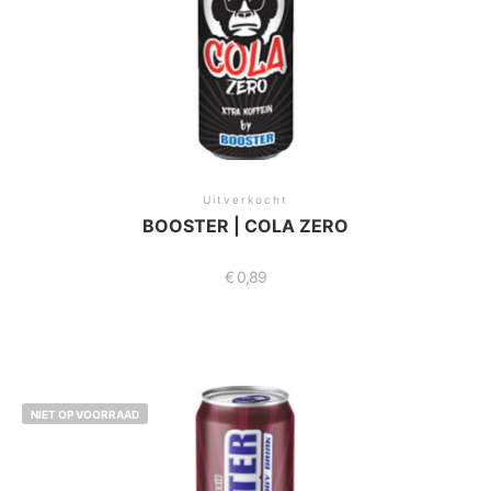
Uitverkocht
BOOSTER | COLA ZERO
€
0,89
NIET OP VOORRAAD