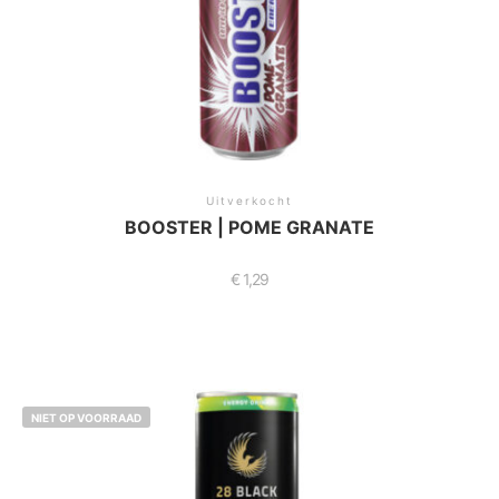
Uitverkocht
BOOSTER | POME GRANATE
€
1,29
NIET OP VOORRAAD