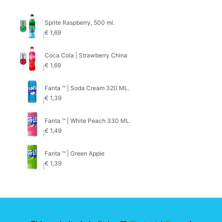
Sprite Raspberry, 500 ml.
€
1,69
Coca Cola | Strawberry China
€
1,69
Fanta ™ | Soda Cream 320 ML.
€
1,39
Fanta ™ | White Peach 330 ML.
€
1,49
Fanta ™ | Green Apple
€
1,39