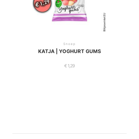
Snoep
KATJA | YOGHURT GUMS
€
1,29