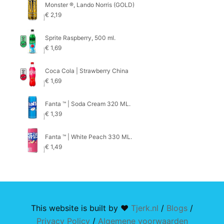
Monster ®, Lando Norris (GOLD)
€
2,19
Sprite Raspberry, 500 ml.
€
1,69
Coca Cola | Strawberry China
€
1,69
Fanta ™ | Soda Cream 320 ML.
€
1,39
Fanta ™ | White Peach 330 ML.
€
1,49
This website is built by ♥
Tjerk.nl
/
Blogs
/
Privacy Policy
/
Algemene voorwaarden