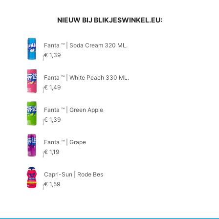
NIEUW BIJ BLIKJESWINKEL.EU:
Fanta ™ | Soda Cream 320 ML.
€
1,39
Fanta ™ | White Peach 330 ML.
€
1,49
Fanta ™ | Green Apple
€
1,39
Fanta ™ | Grape
€
1,19
Capri-Sun | Rode Bes
€
1,59