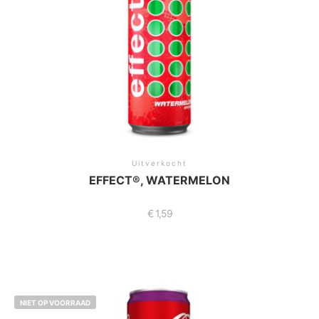
Uitverkocht
EFFECT®, WATERMELON
€
1,59
NIET OP VOORRAAD