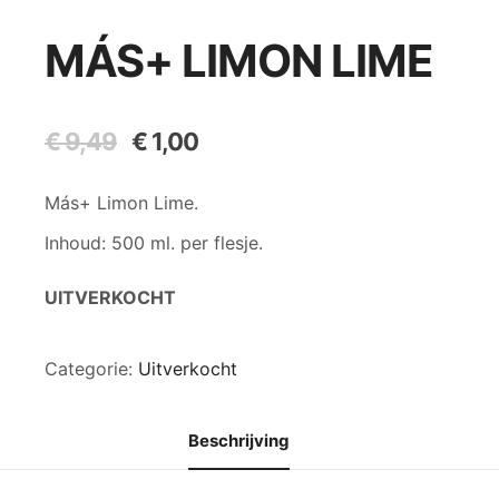
MÁS+ LIMON LIME
€
9,49
Oorspronkelijke
€
1,00
Huidige
prijs
prijs
was:
is:
Más+ Limon Lime.
€ 9,49.
€ 1,00.
Inhoud: 500 ml. per flesje.
UITVERKOCHT
Categorie:
Uitverkocht
Beschrijving