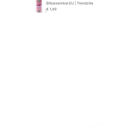
Blikjeswinkel.EU | Trendzilla
€
1,49