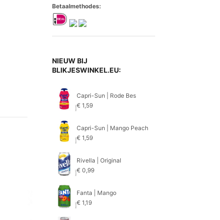
Betaalmethodes:
NIEUW BIJ
BLIKJESWINKEL.EU:
Capri-Sun | Rode Bes
€
1,59
Capri-Sun | Mango Peach
€
1,59
Rivella | Original
€
0,99
Fanta | Mango
€
1,19