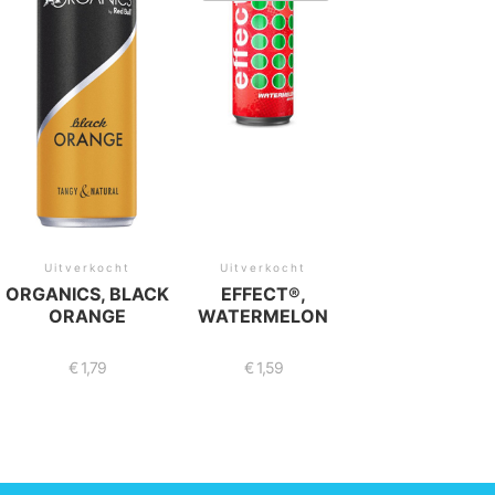
Uitverkocht
Uitverkocht
ORGANICS, BLACK
EFFECT®,
ORANGE
WATERMELON
€
1,79
€
1,59