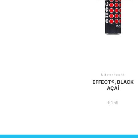
Uitverkocht
EFFECT®, BLACK
AÇAÍ
€
1,59