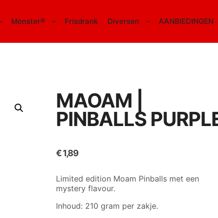
Monster®
Frisdrank
Diversen
AANBIEDINGEN
MAOAM |
PINBALLS PURPL
€
1,89
Limited edition Moam Pinballs met een
mystery flavour.
Inhoud: 210 gram per zakje.