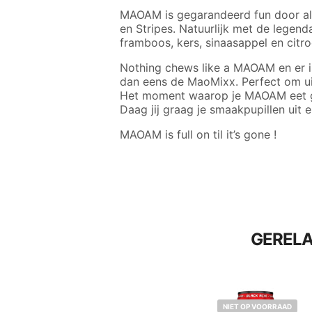
MAOAM is gegarandeerd fun door all
en Stripes. Natuurlijk met de legen
framboos, kers, sinaasappel en citro
Nothing chews like a MAOAM en er is
dan eens de MaoMixx. Perfect om uit
Het moment waarop je MAOAM eet ge
Daag jij graag je smaakpupillen uit 
MAOAM is full on til it’s gone !
GEREL
NIET OP VOORRAAD