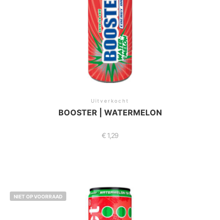
Uitverkocht
BOOSTER | WATERMELON
€
1,29
NIET OP VOORRAAD