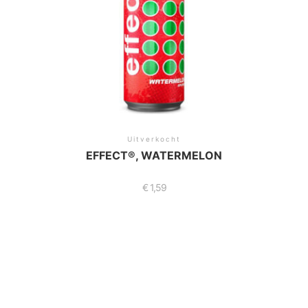
Uitverkocht
EFFECT®, WATERMELON
€
1,59