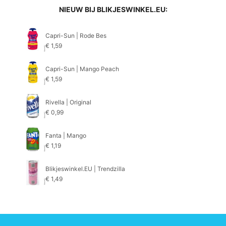
NIEUW BIJ BLIKJESWINKEL.EU:
Capri-Sun | Rode Bes
€
1,59
Capri-Sun | Mango Peach
€
1,59
Rivella | Original
€
0,99
Fanta | Mango
€
1,19
Blikjeswinkel.EU | Trendzilla
€
1,49