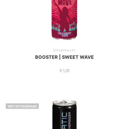
Uitverkocht
BOOSTER | SWEET WAVE
€
1,29
NIET OP VOORRAAD