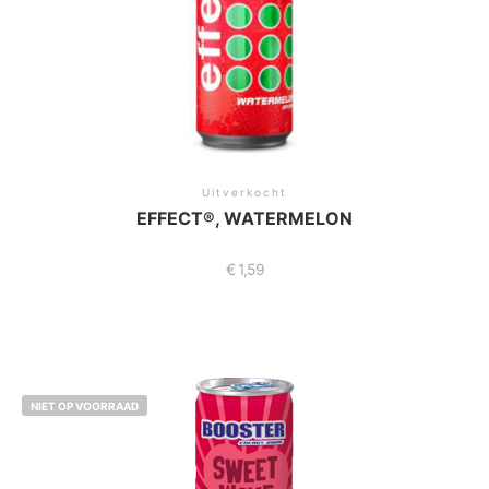
Uitverkocht
EFFECT®, WATERMELON
€
1,59
NIET OP VOORRAAD