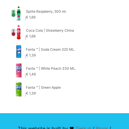
Sprite Raspberry, 500 ml.
€
1,69
Coca Cola | Strawberry China
€
1,69
Fanta ™ | Soda Cream 320 ML.
€
1,39
Fanta ™ | White Peach 330 ML.
€
1,49
Fanta ™ | Green Apple
€
1,39
This website is built by ♥
Tjerk.nl
/
Blogs
/