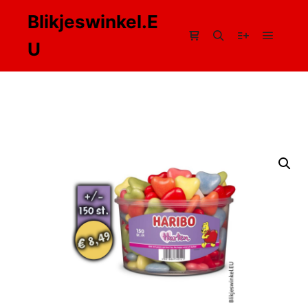
Blikjeswinkel.E
U
Hoofdm
Winkel zijbalk
Zoeken
Meer info