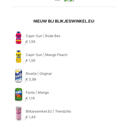
NIEUW BIJ BLIKJESWINKEL.EU:
Capri-Sun | Rode Bes
€
1,59
Capri-Sun | Mango Peach
€
1,59
Rivella | Original
€
0,99
Fanta | Mango
€
1,19
Blikjeswinkel.EU | Trendzilla
€
1,49