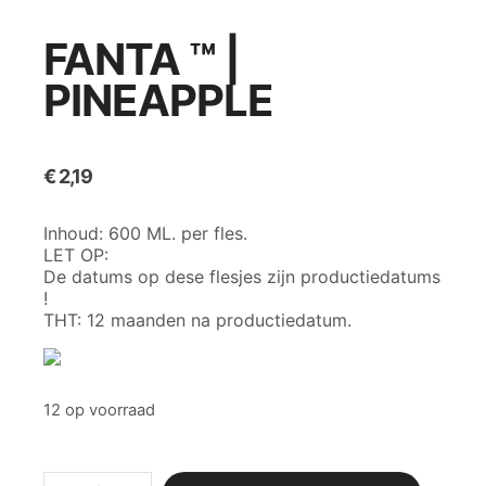
FANTA ™ |
PINEAPPLE
€
2,19
Inhoud: 600 ML. per fles.
LET OP:
De datums op dese flesjes zijn productiedatums
!
THT: 12 maanden na productiedatum.
12 op voorraad
Fanta