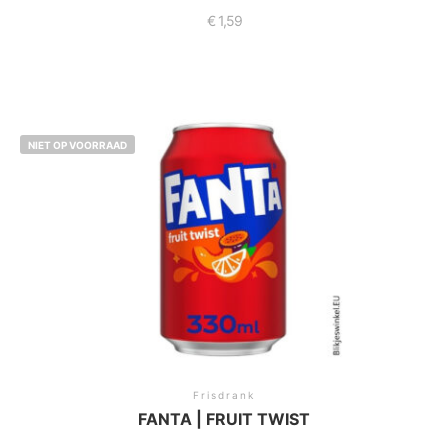
€
1,59
NIET OP VOORRAAD
Frisdrank
FANTA | FRUIT TWIST