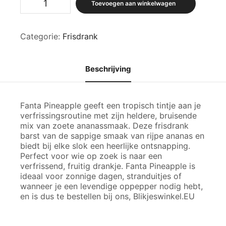
Toevoegen aan winkelwagen
™
|
Pineapple
Categorie:
Frisdrank
aantal
Beschrijving
Fanta Pineapple geeft een tropisch tintje aan je
verfrissingsroutine met zijn heldere, bruisende
mix van zoete ananassmaak. Deze frisdrank
barst van de sappige smaak van rijpe ananas en
biedt bij elke slok een heerlijke ontsnapping.
Perfect voor wie op zoek is naar een
verfrissend, fruitig drankje. Fanta Pineapple is
ideaal voor zonnige dagen, stranduitjes of
wanneer je een levendige oppepper nodig hebt,
en is dus te bestellen bij ons, Blikjeswinkel.EU