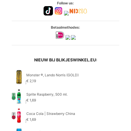
Follow us:
Betaalmethodes:
NIEUW BIJ BLIKJESWINKEL.EU:
Monster ®, Lando Norris (GOLD)
€
2,19
Sprite Raspberry, 500 ml.
€
1,69
Coca Cola | Strawberry China
€
1,69