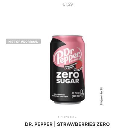
€
1,29
NIET OP VOORRAAD
Frisdrank
DR. PEPPER | STRAWBERRIES ZERO