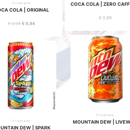
Frisdrank
COCA COLA | ZERO CAFF
CA COLA | ORIGINAL
€
0,99
€
0,94
Oorspronkelijke
€
0,84
Huidige
prijs
prijs
was:
is:
€ 0,94.
€ 0,84.
Frisdrank
Frisdrank
MOUNTAIN DEW | LIVEW
UNTAIN DEW | SPARK