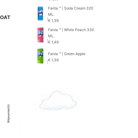
Fanta ™ | Soda Cream 320
ML.
LOAT
€
1,39
Fanta ™ | White Peach 330
ML.
€
1,49
Fanta ™ | Green Apple
€
1,39