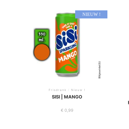
NIEUW !
Frisdrank
/
Nieuw !
SISI | MANGO
€
0,99