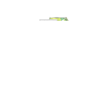
NIET OP VOORRAAD
NIET O
Frisdrank
MOUNTAIN DEW, CITRUS BLAST
F
€
0,99
This website is built by ♥
Tjerk.nl
/
Blogs
/
Pri