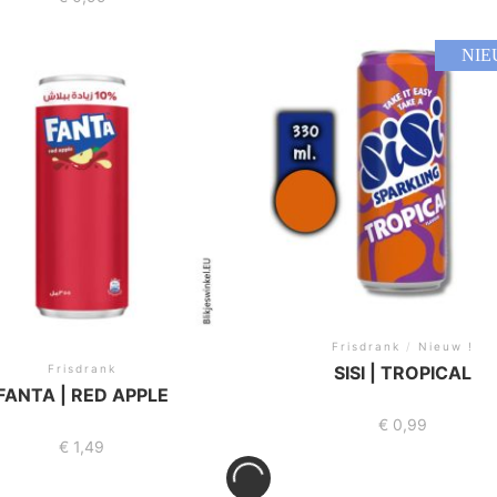
NIE
Frisdrank
/
Nieuw !
Frisdrank
SISI | TROPICAL
FANTA | RED APPLE
€
0,99
€
1,49