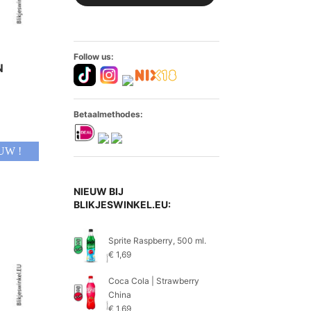
Follow us:
N
Betaalmethodes:
UW !
NIEUW BIJ
BLIKJESWINKEL.EU:
Sprite Raspberry, 500 ml.
€
1,69
Coca Cola | Strawberry
China
€
1,69