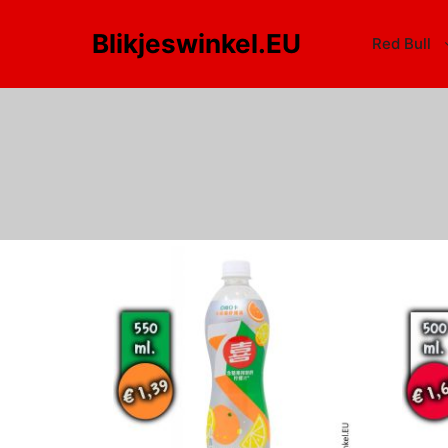
Blikjeswinkel.EU
Red Bull