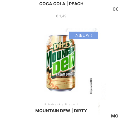
COCA COLA | PEACH
CO
€
1,49
NIEUW !
Frisdrank
/
Nieuw !
MOUNTAIN DEW | DIRTY
MO