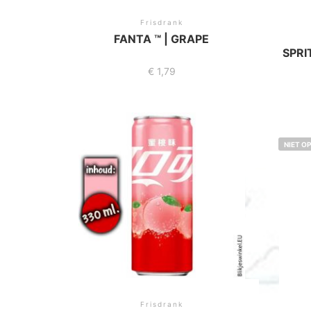
Frisdrank
FANTA ™ | GRAPE
SPRI
€
1,79
NIET O
Frisdrank