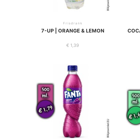
Frisdrank
7-UP | ORANGE & LEMON
COC
€
1,39