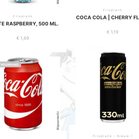
Frisdrank
Frisdrank
COCA COLA | CHERRY F
TE RASPBERRY, 500 ML.
€
1,19
€
1,69
P VOORRAAD
Frisdrank
/
Nieuw !