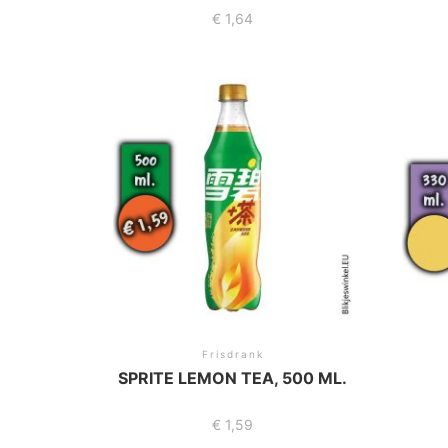
€
1,64
Frisdrank
SPRITE LEMON TEA, 500 ML.
€
1,59