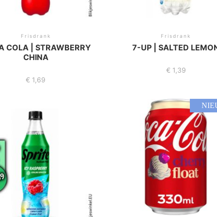
Frisdrank
Frisdrank
A COLA | STRAWBERRY
7-UP | SALTED LEMO
CHINA
€
1,39
€
1,69
NIE