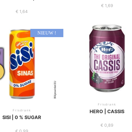
€
1,69
€
1,64
NIEUW !
Frisdrank
Frisdrank
HERO | CASSIS
SISI | 0 % SUGAR
€
0,89
€
0,99