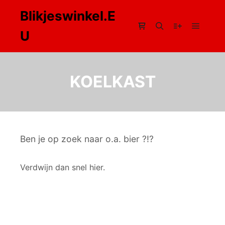
Blikjeswinkel.E
U
Hoofdm
Winkel zijbalk
Zoeken
Meer info
KOELKAST
Ben je op zoek naar o.a. bier ?!?
Verdwijn dan snel hier.