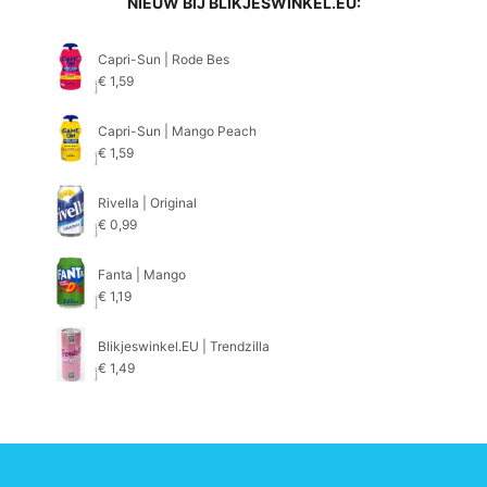
NIEUW BIJ BLIKJESWINKEL.EU:
Capri-Sun | Rode Bes
€
1,59
Capri-Sun | Mango Peach
€
1,59
Rivella | Original
€
0,99
Fanta | Mango
€
1,19
Blikjeswinkel.EU | Trendzilla
€
1,49