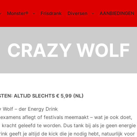
Monster®
Frisdrank
Diversen
AANBIEDINGEN
CRAZY WOLF
EN: ALTIJD SLECHTS € 5,99 (NL)
 Wolf – der Energy Drink
t, examens aflegt of festivals meemaakt – wat je ook doet,
t kracht geleefd te worden. Dus tank bij als je geen energie
 geeft je altijd de kick die je nodig hebt, natuurlijk voor