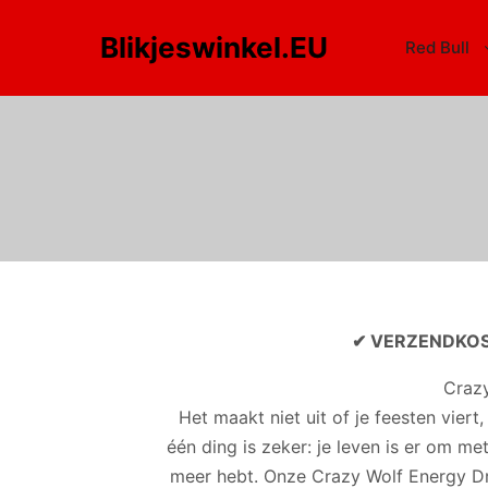
Blikjeswinkel.EU
Red Bull
✔ VERZENDKOST
Crazy
Het maakt niet uit of je feesten vier
één ding is zeker: je leven is er om me
meer hebt. Onze Crazy Wolf Energy Drink