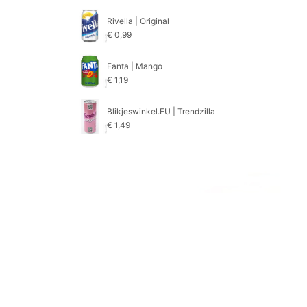
Rivella | Original
€
0,99
Fanta | Mango
€
1,19
Blikjeswinkel.EU | Trendzilla
€
1,49