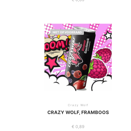
NIET OP VOORRAAD
Crazy Wolf
CRAZY WOLF, FRAMBOOS
€
0,89