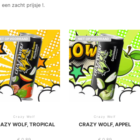
een zacht prijsje !.
IET OP VOORRAAD
NIET OP VOORRAAD
Crazy Wolf
Crazy Wolf
AZY WOLF, TROPICAL
CRAZY WOLF, APPEL
€
0,89
€
0,89