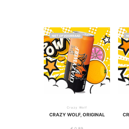
NIET OP VOORRAAD
N
Crazy Wolf
CRAZY WOLF, ORIGINAL
CR
€
0,89